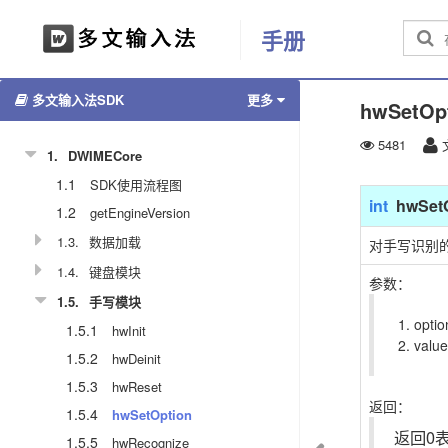
手册
多文输入法SDK
更多
hwSetOp
5481
1.
DWIMECore
1.1
SDK使用流程图
int
hwSet
1.2
getEngineVersion
1.3.
数据加载
对手写识别
1.4.
键盘模块
参数：
1.5.
手写模块
opt
1.5.1
hwInit
val
1.5.2
hwDeinit
1.5.3
hwReset
返回：
1.5.4
hwSetOption
返回0
1.5.5
hwRecognize